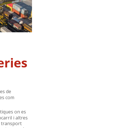
eries
ies de
des com
stiques on es
arril i altres
l transport