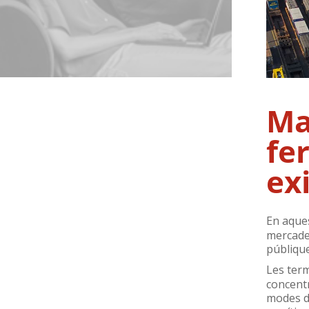
Ma
fe
ex
En aque
mercade
públique
Les
term
concentr
modes de