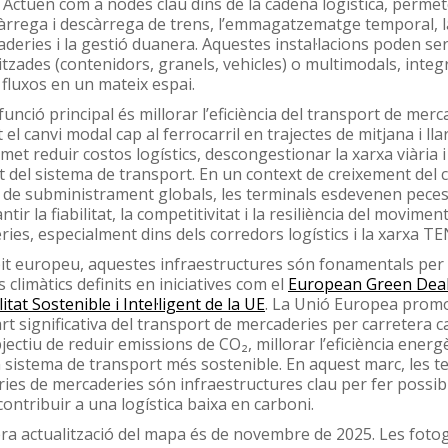
 Actuen com a nodes clau dins de la cadena logística, perme
àrrega i descàrrega de trens, l’emmagatzematge temporal, l
deries i la gestió duanera. Aquestes instal·lacions poden se
itzades (contenidors, granels, vehicles) o multimodals, integ
 fluxos en un mateix espai.
funció principal és millorar l’eficiència del transport de merc
t el canvi modal cap al ferrocarril en trajectes de mitjana i lla
met reduir costos logístics, descongestionar la xarxa viària 
t del sistema de transport. En un context de creixement del c
 de subministrament globals, les terminals esdevenen peces
tir la fiabilitat, la competitivitat i la resiliència del movimen
ies, especialment dins dels corredors logístics i la xarxa TE
it europeu, aquestes infraestructures són fonamentals per a
s climàtics definits en iniciatives com el
European Green Dea
itat Sostenible i Intel·ligent de la UE
. La Unió Europea promou
rt significativa del transport de mercaderies per carretera ca
jectiu de reduir emissions de CO₂, millorar l’eficiència energ
 sistema de transport més sostenible. En aquest marc, les t
ries de mercaderies són infraestructures clau per fer possib
contribuir a una logística baixa en carboni.
ra actualització del mapa és de novembre de 2025. Les fotog