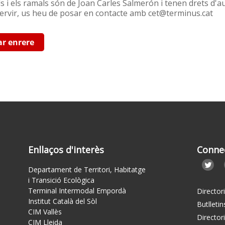
s i els ramals són de Joan Carles Salmerón i tenen drets d'au
servir, us heu de posar en contacte amb cet@terminus.cat
ar enrere
Enllaços d'interès
Conne
Departament de Territori, Habitatge
i Transició Ecològica
Terminal Intermodal Empordà
Director
Institut Català del Sòl
Butlletin
CIM Vallès
Director
CIM Lleida