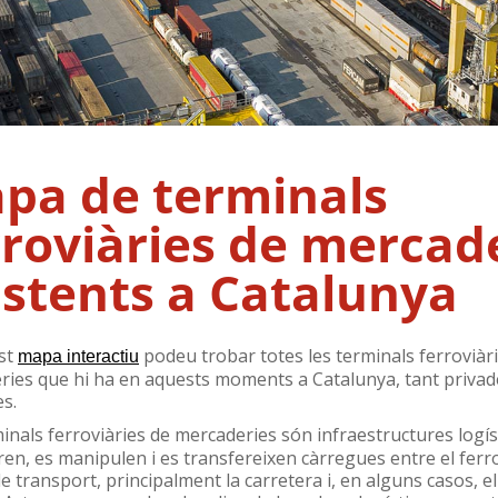
pa de terminals
rroviàries de mercad
istents a Catalunya
st
podeu trobar totes les terminals ferroviàr
mapa interactiu
ries que hi ha en aquests moments a Catalunya, tant priva
s.
inals ferroviàries de mercaderies
són infraestructures logí
en, es manipulen i es transfereixen càrregues entre el ferroc
 transport, principalment la carretera i, en alguns casos, e