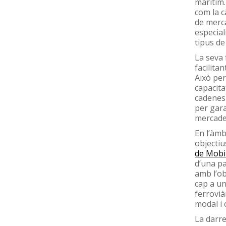
marítim.
com la c
de merca
especial
tipus de
La seva 
facilitan
Això per
capacita
cadenes
per garan
mercader
En l’àmb
objectiu
de Mobil
d’una pa
amb l’ob
cap a un
ferrovià
modal i 
La darre