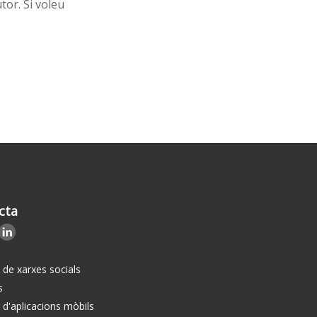
tor. Si voleu
cta
i de xarxes socials
s
i d'aplicacions mòbils