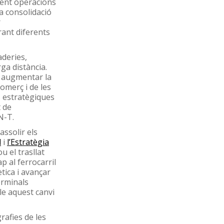
tent operacions
a consolidació
r
rant diferents
aderies,
rga distància.
i augmentar la
omerç i de les
 estratègiques
t de
N-T.
ssolir els
l
i
l’Estratègia
 el trasllat
p al ferrocarril
ètica i avançar
erminals
le aquest canvi
rafies de les