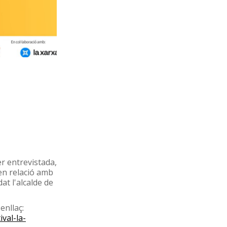
er entrevistada,
en relació amb
at l'alcalde de
enllaç:
val-la-