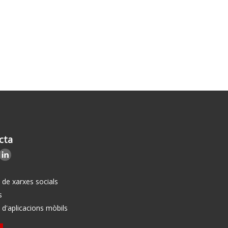
cta
i de xarxes socials
s
i d'aplicacions mòbils