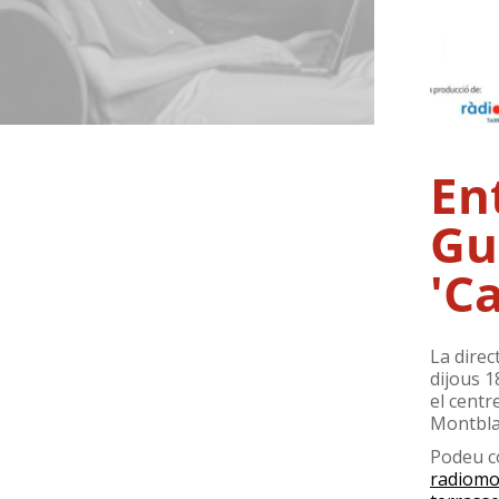
En
Gu
'C
La direc
dijous 1
el centr
Montbla
Podeu co
radiomon