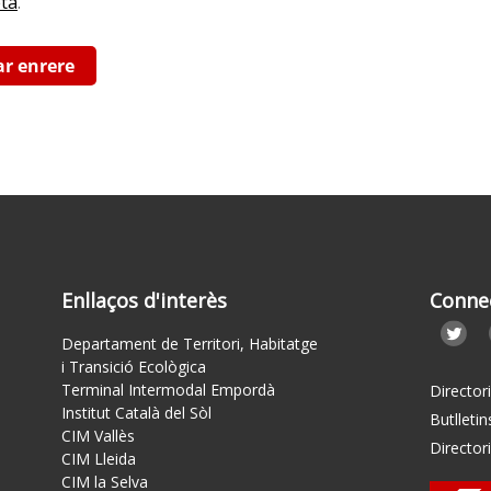
eta
.
ar enrere
Enllaços d'interès
Conne
Departament de Territori, Habitatge
i Transició Ecològica
Terminal Intermodal Empordà
Director
Institut Català del Sòl
Butlletin
CIM Vallès
Director
CIM Lleida
CIM la Selva