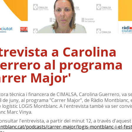
trevista a Carolina
errero al programa
arrer Major'
tora tècnica i financera de CIMALSA, Carolina Guerrero, va s
8 de juny, al programa "Carrer Major", de Ràdio Montblanc, 
e logístic LOGIS Montblanc. A l'entrevista també va ser convid
nc Marc Vinya.
nsultar l'entrevista, a partir del minut 12, a través d'aquest 
tblanc.cat/podcasts/carrer-major/logis-montblanc-i-el-festi