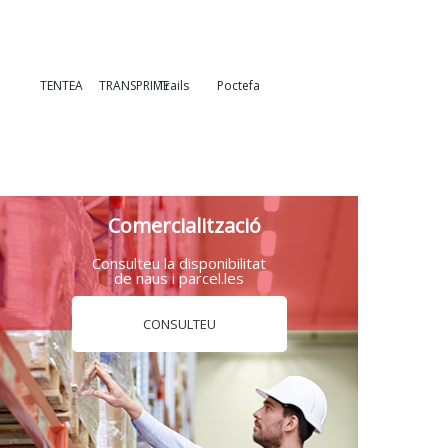
TENTEA
TRANSPRIME
Trails
Poctefa
Comercialització
Consulteu la disponibilitat
de naus i parcel.les
CONSULTEU